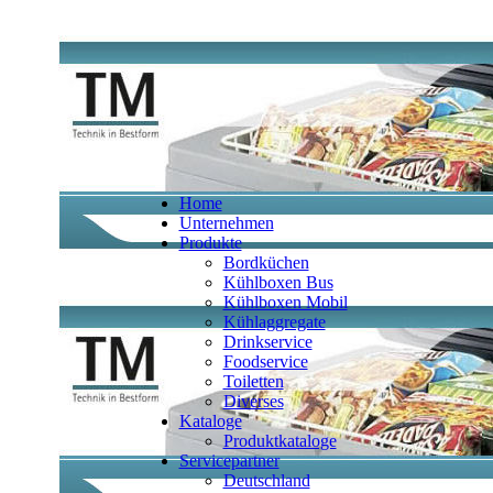
Home
Unternehmen
Produkte
Bordküchen
Kühlboxen Bus
Kühlboxen Mobil
Kühlaggregate
Drinkservice
Foodservice
Toiletten
Diverses
Kataloge
Produktkataloge
Servicepartner
Deutschland