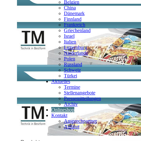
Belgien
China
Dänemark
Finnland
Frankreich
Griechenland
Israel
Italien
Luxemburg
Niederlande
Polen
Russland
Schweiz
Türkei
Aktuelles
Termine
Stellenangebote
Pressemitteilungen
Archiv
Onlineshop
Kontakt
Ansprechpartner
Anfahrt