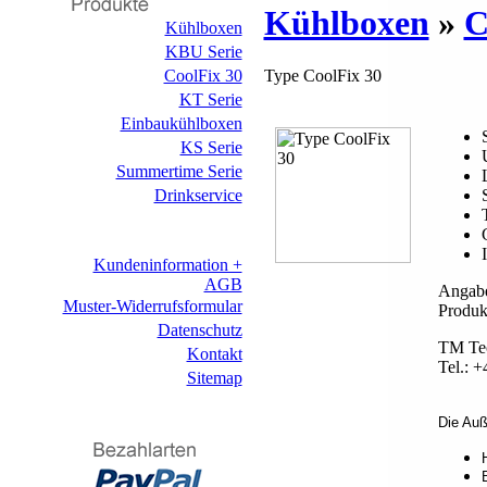
Kühlboxen
»
C
Kühlboxen
KBU Serie
CoolFix 30
Type CoolFix 30
KT Serie
Einbaukühlboxen
KS Serie
Summertime Serie
Drinkservice
Kundeninformation +
AGB
Angabe
Muster-Widerrufsformular
Produk
Datenschutz
TM Tec
Kontakt
Tel.: 
Sitemap
Die Auß