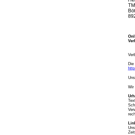
TM
Böt
89
Onl
Ver
Ver
Die 
http
Uns
Wir 
Urh
Tex
Sch
Ver
rec
Lin
Uns
Zeit