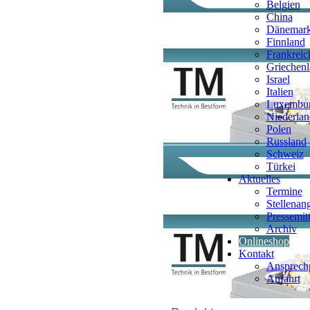
Belgien
China
Dänemar
Finnland
Frankreic
Griechen
Israel
Italien
Luxembu
Niederlan
Polen
Russland
Schweiz
Türkei
Aktuelles
Termine
Stellenan
Pressemit
Archiv
Onlineshop
Kontakt
Ansprechp
Anfahrt