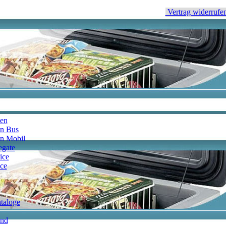
Vertrag widerrufe
en
n Bus
n Mobil
egate
ice
ce
taloge
and