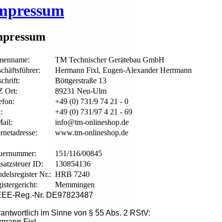
mpressum
mpressum
menname:
TM Technischer Gerätebau GmbH
chäftsführer:
Hermann Fixl, Eugen-Alexander Herrmann
chrift:
Böttgerstraße 13
 Ort:
89231 Neu-Ulm
efon:
+49 (0) 731/9 74 21 - 0
:
+49 (0) 731/97 4 21 - 69
ail:
info@tm-onlineshop.de
ernetadresse:
www.tm-onlineshop.de
uernummer:
151/116/00845
atzsteuer ID:
130854136
delsregister Nr.:
HRB 7240
istergericht:
Memmingen
EE-Reg.-Nr. DE97823487
antwortlich im Sinne von § 55 Abs. 2 RStV:
rmann Fixl