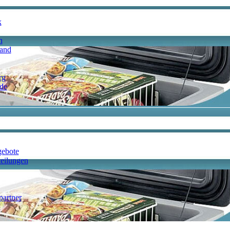
k
h
land
rg
de
gebote
teilungen
artner