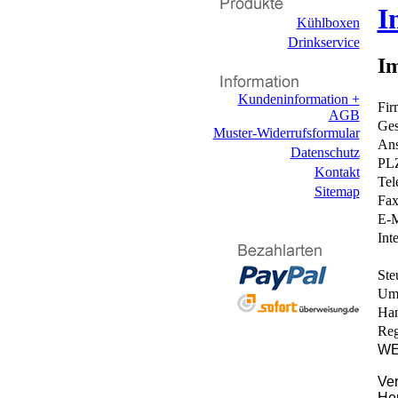
I
Kühlboxen
Drinkservice
I
Kundeninformation +
Fir
AGB
Ges
Muster-Widerrufsformular
Ans
Datenschutz
PLZ
Kontakt
Tel
Sitemap
Fax
E-M
Int
Ste
Ums
Han
Reg
WE
Ver
He