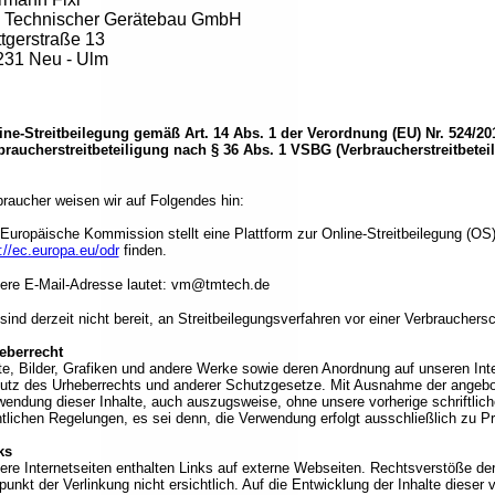
 Technischer Gerätebau GmbH
tgerstraße 13
231 Neu - Ulm
ine-Streitbeilegung gemäß Art. 14 Abs. 1 der Verordnung (EU) Nr. 524/2
braucherstreitbeteiligung nach § 36 Abs. 1 VSBG (Verbraucherstreitbetei
braucher weisen wir auf Folgendes hin:
Europäische Kommission stellt eine Plattform zur Online-Streitbeilegung (OS) 
://ec.europa.eu/odr
finden.
ere E-Mail-Adresse lautet: vm@tmtech.de
sind derzeit nicht bereit, an Streitbeilegungsverfahren vor einer Verbrauchers
eberrecht
te, Bilder, Grafiken und andere Werke sowie deren Anordnung auf unseren Int
utz des Urheberrechts und anderer Schutzgesetze. Mit Ausnahme der angebo
wendung dieser Inhalte, auch auszugsweise, ohne unsere vorherige schriftli
htlichen Regelungen, es sei denn, die Verwendung erfolgt ausschließlich zu P
ks
ere Internetseiten enthalten Links auf externe Webseiten. Rechtsverstöße de
punkt der Verlinkung nicht ersichtlich. Auf die Entwicklung der Inhalte dieser