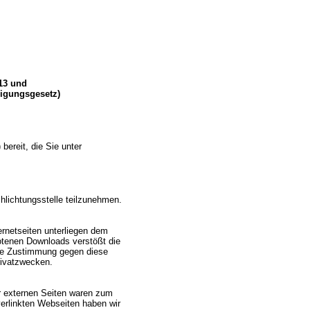
013 und
ligungsgesetz)
bereit, die Sie unter
chlichtungsstelle teilzunehmen.
ernetseiten unterliegen dem
tenen Downloads verstößt die
che Zustimmung gegen diese
rivatzwecken.
r externen Seiten waren zum
 verlinkten Webseiten haben wir