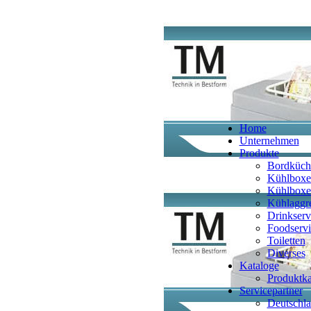
Home
Unternehmen
Produkte
Bordküch
Kühlboxe
Kühlboxe
Kühlaggr
Drinkserv
Foodservi
Toiletten
Diverses
Kataloge
Produktka
Servicepartner
Deutschl