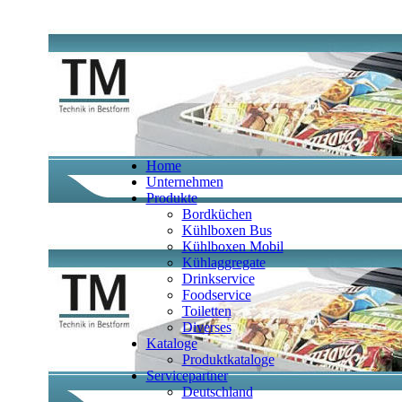
Home
Unternehmen
Produkte
Bordküchen
Kühlboxen Bus
Kühlboxen Mobil
Kühlaggregate
Drinkservice
Foodservice
Toiletten
Diverses
Kataloge
Produktkataloge
Servicepartner
Deutschland