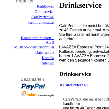
Drinkservice
Kühlboxen
Drinkservice
CaféPerfect 40
Reinigungsmittel
CaféPerfect, die meist benü
zu 40 Tassen auf einmal. Ar
Sie Ihre Gäste mit herzhaft
Kundeninformation +
aufgebrüht.
AGB
Muster-Widerrufsformular
LAVAZZA Espresso Point 24V:
Kaffeezubereitung, entwickel
Datenschutz
haben. LAVAZZA Espresso Poi
Kontakt
wenigen Sekunden können S
Sitemap
Drinkservice
CaféPerfect 40
CaféPerfect, die meist benüt
handhaben
und bis zu 40 Tassen auf ein