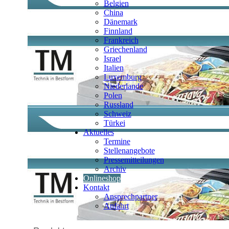
Belgien
China
Dänemark
Finnland
Frankreich
Griechenland
Israel
Italien
Luxemburg
Niederlande
Polen
Russland
Schweiz
Türkei
Aktuelles
Termine
Stellenangebote
Pressemitteilungen
Archiv
Onlineshop
Kontakt
Ansprechpartner
Anfahrt