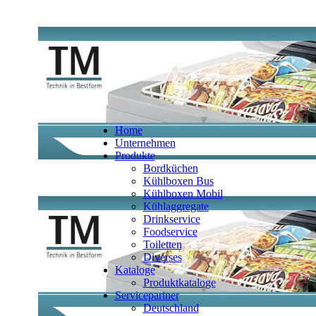
Home
Unternehmen
Produkte
Bordküchen
Kühlboxen Bus
Kühlboxen Mobil
Kühlaggregate
Drinkservice
Foodservice
Toiletten
Diverses
Kataloge
Produktkataloge
Servicepartner
Deutschland