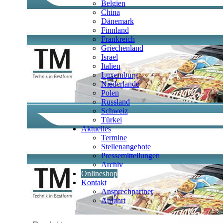
Belgien
China
Dänemark
Finnland
Frankreich
Griechenland
Israel
Italien
Luxemburg
Niederlande
Polen
Russland
Schweiz
Türkei
Aktuelles
Termine
Stellenangebote
Pressemitteilungen
Archiv
Onlineshop
Kontakt
Ansprechpartner
Anfahrt