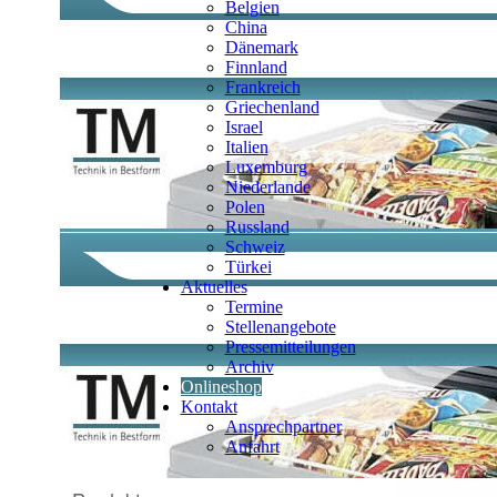
Belgien
China
Dänemark
Finnland
Frankreich
Griechenland
Israel
Italien
Luxemburg
Niederlande
Polen
Russland
Schweiz
Türkei
Aktuelles
Termine
Stellenangebote
Pressemitteilungen
Archiv
Onlineshop
Kontakt
Ansprechpartner
Anfahrt