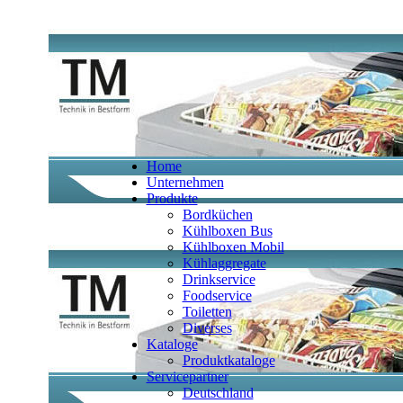
Home
Unternehmen
Produkte
Bordküchen
Kühlboxen Bus
Kühlboxen Mobil
Kühlaggregate
Drinkservice
Foodservice
Toiletten
Diverses
Kataloge
Produktkataloge
Servicepartner
Deutschland