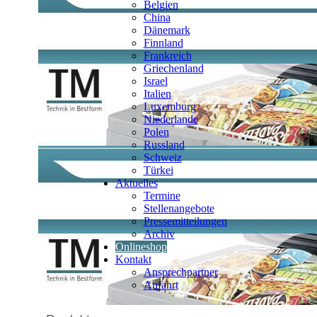
Belgien
China
Dänemark
Finnland
Frankreich
Griechenland
Israel
Italien
Luxemburg
Niederlande
Polen
Russland
Schweiz
Türkei
Aktuelles
Termine
Stellenangebote
Pressemitteilungen
Archiv
Onlineshop
Kontakt
Ansprechpartner
Anfahrt