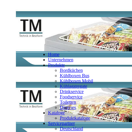
Home
Unternehmen
Produkte
Bordküchen
Kühlboxen Bus
Kühlboxen Mobil
Kühlaggregate
Drinkservice
Foodservice
Toiletten
Diverses
Kataloge
Produktkataloge
Servicepartner
Deutschland